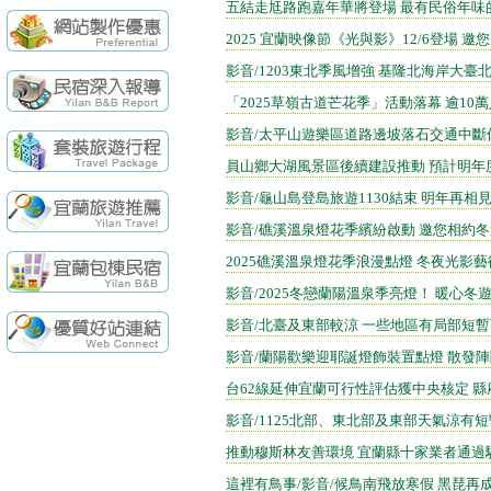
續住再享85折，
【民宿快訊】羅東
五結走尪路跑嘉年華將登場 最有民俗年味
袁莊會館 - 最Ne
2025 宜蘭映像節《光與影》12/6登場
袁莊會館 - 最新開幕
影音/1203東北季風增強 基隆北海岸大臺
[民宿快訊]連假出
「2025草嶺古道芒花季」活動落幕 逾10
【民宿快訊】Fon
影音/太平山遊樂區道路邊坡落石交通中斷休園
續住再享85折，
【民宿快訊】羅東
員山鄉大湖風景區後續建設推動 預計明年
影音/龜山島登島旅遊1130結束 明年再相
影音/礁溪溫泉燈花季繽紛啟動 邀您相約
2025礁溪溫泉燈花季浪漫點燈 冬夜光影
影音/2025冬戀蘭陽溫泉季亮燈！ 暖心冬
影音/北臺及東部較涼 一些地區有局部短暫
影音/蘭陽歡樂迎耶誕燈飾裝置點燈 散發
台62線延伸宜蘭可行性評估獲中央核定 
影音/1125北部、東北部及東部天氣涼有短暫
推動穆斯林友善環境 宜蘭縣十家業者通過
這裡有鳥事/影音/候鳥南飛放寒假 黑琵再