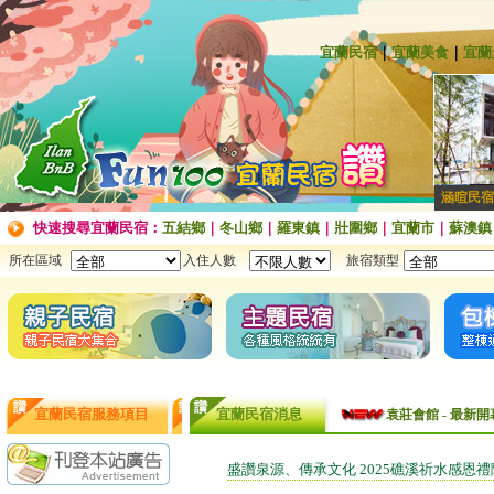
宜蘭民宿
｜
宜蘭美食
｜
宜蘭
涵暄民宿
快速搜尋宜蘭民宿：
五結鄉
｜
冬山鄉
｜
羅東鎮
｜
壯圍鄉
｜
宜蘭市
｜
蘇澳鎮
所在區域
入住人數
旅宿類型
袁莊會館 - 最Ne
宜蘭民宿服務項目
宜蘭民宿消息
袁莊會館 - 最新開幕
[民宿快訊]連假出
盛讚泉源、傳承文化 2025礁溪祈水感
【民宿快訊】Fon