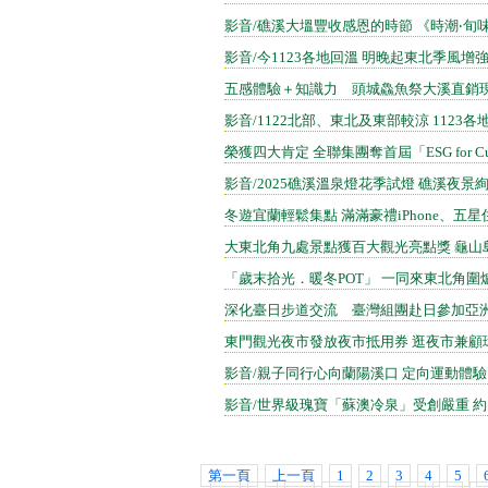
影音/礁溪大塭豐收感恩的時節 《時潮‧旬
影音/今1123各地回溫 明晚起東北季風增
五感體驗＋知識力 頭城鱻魚祭大溪直銷
影音/1122北部、東北及東部較涼 1123各
榮獲四大肯定 全聯集團奪首屆「ESG for C
影音/2025礁溪溫泉燈花季試燈 礁溪夜景
冬遊宜蘭輕鬆集點 滿滿豪禮iPhone、五
大東北角九處景點獲百大觀光亮點獎 龜山
「歲末拾光．暖冬POT」 一同來東北角圍
深化臺日步道交流 臺灣組團赴日參加亞
東門觀光夜市發放夜市抵用券 逛夜市兼顧
影音/親子同行心向蘭陽溪口 定向運動體
影音/世界級瑰寶「蘇澳冷泉」受創嚴重 
第一頁
上一頁
1
2
3
4
5