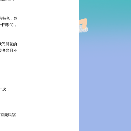
優惠!!
有特色，然
一門學問，
棟88折，
優惠!!
我們所花的
發各類且不
擊一次，
宿宜蘭民宿