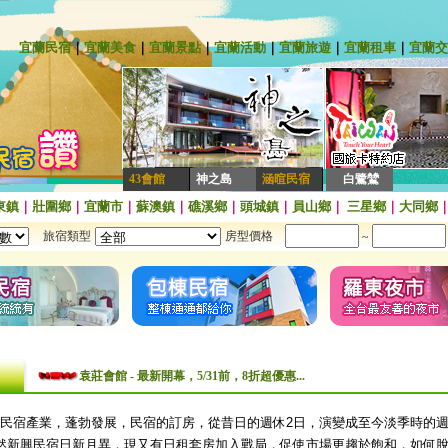
宜蘭民宿
｜
宜蘭美食
｜
宜蘭景點
｜
宜蘭活動
｜
宜蘭旅遊
｜
宜蘭租車
｜
宜蘭交
43會館
神之島
涵暄民宿
白鷺鷥
東鎮
｜
壯圍鄉
｜
宜蘭市
｜
蘇澳鎮
｜
礁溪鄉
｜
頭城鎮
｜
員山鄉
｜
三星鄉
｜
大同鄉
旅宿類型
房型價格
~
袁莊會館 - 最New開幕，平假日全面8折，含下午茶哦!!!~~
袁莊會館 - 最新開幕，5/31前，8折超優惠...
[民宿快訊]連假出遊找不到房間?來~推薦這一間給你~
民宿產業，蓬勃發展，民宿的訂房，從昔日的週休2日，演變成至今淡季時的週
【民宿快訊】Fone民宿 - 即日起，預訂平日、旺日住宿現折400元，包
然新興民宿日新月異，現又有日租套房加入戰局，促使市場更趨於飽和，如何