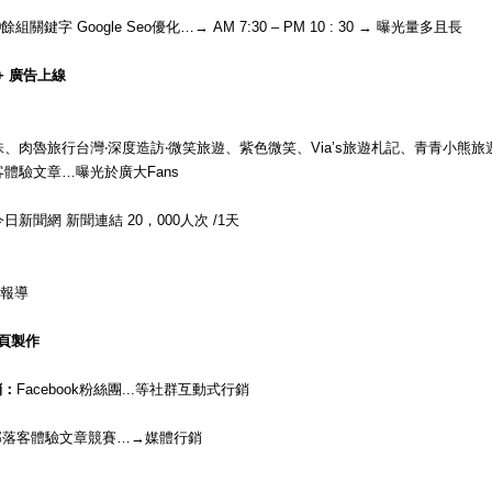
：
關鍵字 Google Seo優化…→ AM 7:30 – PM 10 : 30 → 曝光量多且長
 + 廣告上線
：
品味、肉魯旅行台灣‧深度造訪‧微笑旅遊、紫色微笑、Via’s旅遊札記、青青小熊
客體驗文章…曝光於廣大Fans
今日新聞網 新聞連結 20，000人次 /1天
報導
網頁製作
銷：
Facebook粉絲團...等社群互動式行銷
部落客體驗文章競賽…→媒體行銷