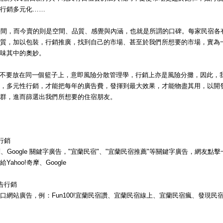
續住再享85折，六人即可包棟！
【民宿快訊】羅東易和屋鄉村民宿，慶祝官網上線-不分平假日訂房95折
行銷多元化……
袁莊會館 - 最New開幕，平假日全面8折，含下午茶哦!!!~~
袁莊會館 - 最新開幕，5/31前，8折超優惠...
房間，而今賣的則是空間、品質、感覺與內涵，也就是所謂的口碑。每家民宿各
[民宿快訊]連假出遊找不到房間?來~推薦這一間給你~
質，加以包裝，行銷推廣，找到自己的市場、甚至於我們所想要的市場，實為
【民宿快訊】Fone民宿 - 即日起，預訂平日、旺日住宿現折400元，包
味其中的奧妙。
續住再享85折，六人即可包棟！
【民宿快訊】羅東易和屋鄉村民宿，慶祝官網上線-不分平假日訂房95折
雞蛋不要放在同一個籃子上，意即風險分散管理學，行銷上亦是風險分攤，因此，
，多元性行銷，才能把每年的廣告費，發揮到最大效果，才能物盡其用，以開
群，進而篩選出我們所想要的住宿朋友。
行銷
奇摩、Google 關鍵字廣告，"宜蘭民宿"、"宜蘭民宿推薦"等關鍵字廣告，網友點
ahoo!奇摩、Google
告行銷
口網站廣告，例：Fun100!宜蘭民宿讚、宜蘭民宿線上、宜蘭民宿瘋、發現民