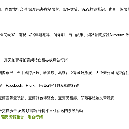
品味、肉魯旅行台灣‧深度造訪‧微笑旅遊、紫色微笑、Via’s旅遊札記、青青小熊
lker、食尚玩家、電視-民宿專題報導、偶像劇、自由蘋果、網路新聞媒體Nownews等.
摩拍賣、露天拍賣等拍賣網站住宿券或廣告行銷
 台北國際旅展、台中國際旅展、新加坡、馬來西亞等國外旅展、大企業公司福委會
: Facebook、Plurk、Twitter等社群互動式行銷
 : 宜蘭國際童玩節、宜蘭綠色博覽會、宜蘭民宿節、部落客體驗文章競賽…
住宿券交換廣告 旅遊類書籍 綠博平日住宿送門票等活動…
宜蘭民宿讚 資源整合 聯合行銷