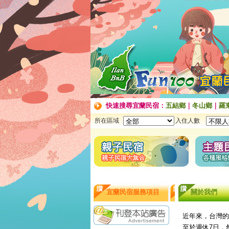
快速搜尋宜蘭民宿：
五結鄉
｜
冬山鄉
｜
羅
所在區域
入住人數
宜蘭民宿服務項目
關於我們
近年來，台灣的
至於週休7日，