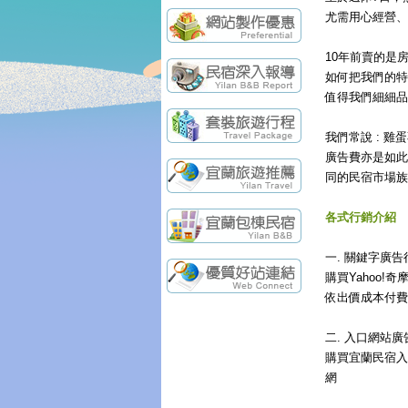
尤需用心經營、
10年前賣的是
如何把我們的特
值得我們細細品
我們常說 : 
廣告費亦是如此
同的民宿市場族
各式行銷介紹
一. 關鍵字廣告
購買Yahoo!
依出價成本付費給Y
二. 入口網站廣
購買宜蘭民宿入
網