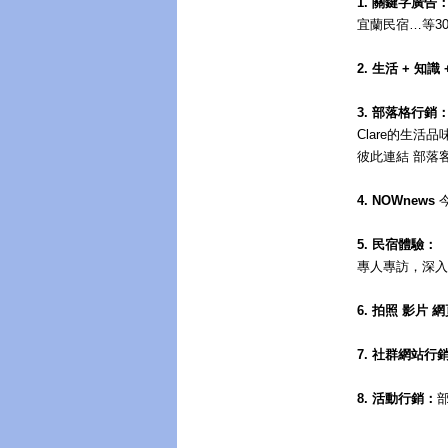
1. 關鍵字廣告
宜蘭民宿…等30餘組
2. 生活 + 知識
3. 部落格行銷
Clare的生活
彼此連結 部落
4. NOWnews
5. 民宿體驗：
專人專訪，深入
6. 拍照 影片 
7. 社群網站行
8. 活動行銷：