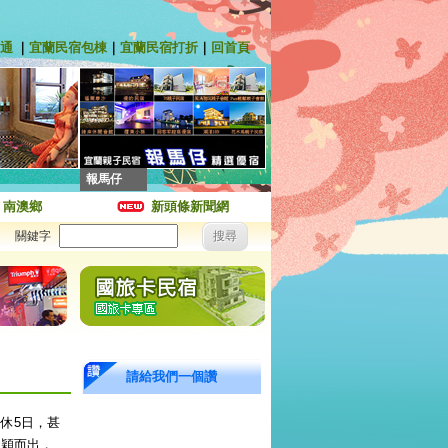
通
｜
宜蘭民宿包棟
｜
宜蘭民宿打折
｜
回首頁
報馬仔
｜
南澳鄉
新頭條新聞網
關鍵字
請給我們一個讚
休5日，甚
棟88折，
脫穎而出，