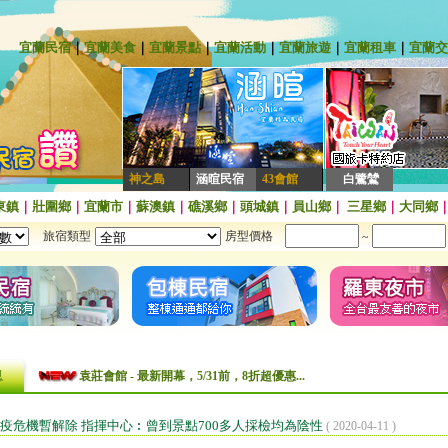
宜蘭民宿
｜
宜蘭美食
｜
宜蘭景點
｜
宜蘭活動
｜
宜蘭旅遊
｜
宜蘭租車
｜
宜蘭交
神之島
涵暄民宿
43會館
白鷺鷥
東鎮
｜
壯圍鄉
｜
宜蘭市
｜
蘇澳鎮
｜
礁溪鄉
｜
頭城鎮
｜
員山鄉
｜
三星鄉
｜
大同鄉
旅宿類型
房型價格
~
袁莊會館 - 最New開幕，平假日全面8折，含下午茶哦!!!~~
息
袁莊會館 - 最新開幕，5/31前，8折超優惠...
[民宿快訊]連假出遊找不到房間?來~推薦這一間給你~
疫危機暫解除 指揮中心︰曾到景點700多人採檢均為陰性
【民宿快訊】Fone民宿 - 即日起，預訂平日、旺日住宿現折400元，包
( 2020-04-11 )