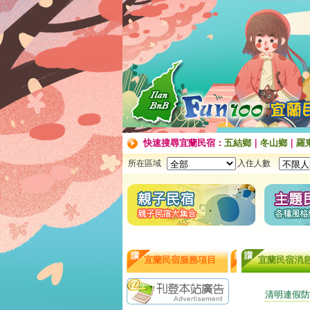
快速搜尋宜蘭民宿：
五結鄉
｜
冬山鄉
｜
羅
所在區域
入住人數
宜蘭民宿服務項目
宜蘭民宿消
清明連假防