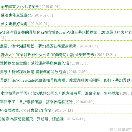
樂宜蘭年羅東文化工場夜景
( 2019-02-01 )
 蘇澳也能直達臺北
( 2019-02-01 )
 藝文走春好去處
( 2019-02-01 )
來! 台灣最完整的暴龍化石在宜蘭Robert-Y瘋狂夢想博物館，2019最值得去的
-08 )
農溪、蜊埤湖落羽松 夢幻美景彷彿置身歐洲
( 2019-01-07 )
蘭聖誕燈火》宜蘭縣政府中央公園 宜蘭奇幻耶誕 音樂燈光秀
( 2018-12-21 )
擊博物館在宜蘭！試營運射手座免費入場
( 2018-12-13 )
溫泉！碧候秘境原湯 農曆年前開放泡湯
( 2018-12-05 )
景點》HoWine&Cafe純白貨櫃景觀咖啡。龍潭湖畔悠活園區，IG打卡夢幻景點
蘭清水地熱重新開園》清水地熱公園又可以煮溫泉蛋、溫泉泡腳、無料體驗
( 2018-1
車回來了！５折票價優惠＋搭乘攻略看這邊
( 2018-09-19 )
術讓國際童玩大師齊聚 IN 宜蘭
( 2018-07-13 )
羅東藝穗節 為夢想藝起飛、異起飛、憶起飛
( 2018-07-13 )
有 1279 筆資