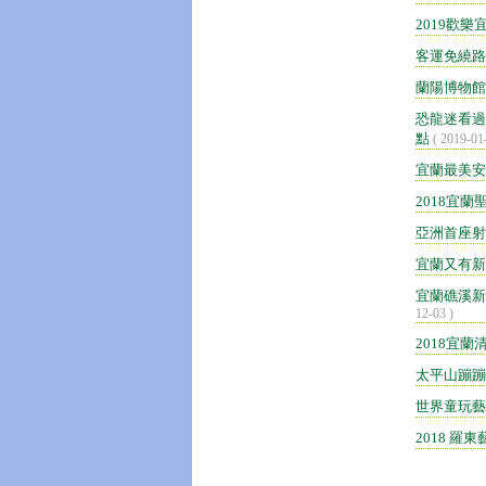
2019歡
客運免繞路
蘭陽博物館
恐龍迷看過
點
( 2019-01
宜蘭最美安
2018宜
亞洲首座射
宜蘭又有新
宜蘭礁溪新
12-03 )
2018宜
太平山蹦蹦
世界童玩藝
2018 