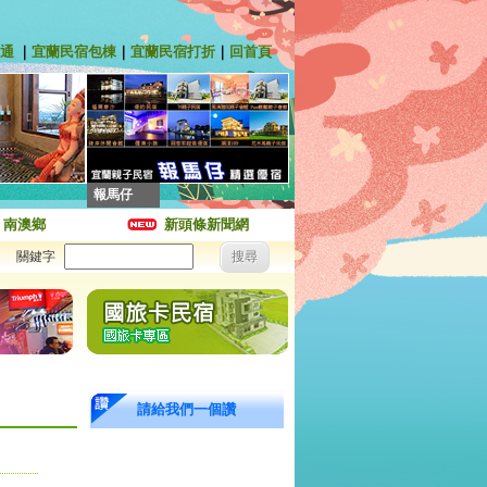
通
｜
宜蘭民宿包棟
｜
宜蘭民宿打折
｜
回首頁
報馬仔
｜
南澳鄉
新頭條新聞網
關鍵字
請給我們一個讚
棟88折，