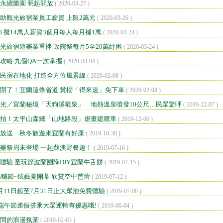
續住再享85折，六人即可包棟！
【民宿快訊】羅東易和屋鄉村民宿，慶祝官網上線-不分平假日訂房95折
永續樂園 明起開放
( 2020-03-27 )
袁莊會館 - 最New開幕，平假日全面8折，含下午茶哦!!!~~
助觀光旅宿業員工薪資 上限2萬元
( 2020-03-26 )
袁莊會館 - 最新開幕，5/31前，8折超優惠...
0 擬14萬人薪資3個月每人每月補1萬
( 2020-03-24 )
[民宿快訊]連假出遊找不到房間?來~推薦這一間給你~
光旅宿遊樂業重挫 政院祭每月5至20萬紓困
( 2020-03-24 )
【民宿快訊】Fone民宿 - 即日起，預訂平日、旺日住宿現折400元，包
攻略 九個QA一次掌握
( 2020-03-04 )
續住再享85折，六人即可包棟！
【民宿快訊】羅東易和屋鄉村民宿，慶祝官網上線-不分平假日訂房95折
民宿在地化 打造全方位風景線
( 2020-02-08 )
開了！宜蘭這條省道 賞櫻「得來速」免下車
( 2020-02-08 )
光／宜蘭秘境「天狗溪噴泉」 地熱溫泉噴發10公尺…民眾驚呼
( 2019-12-07 )
拍！太平山森鐵「山地路段」規畫建纜車
( 2019-12-06 )
放送 秋冬旅遊來宜蘭有好康
( 2019-10-30 )
樂祭周末登場 一起蘇澳野餐趣！
( 2019-07-16 )
體驗 童玩節波蘭團隊DIY宜蘭牛舌餅
( 2019-07-15 )
東藝穗節~炫藝夏開幕 欣賞空中芭蕾
( 2019-07-12 )
月11日起至7月31日止大眾池免費體驗
( 2019-07-08 )
/17 端午節連假搭乘大眾運輸有優惠哦!
( 2019-06-04 )
間的浪漫氛圍
( 2019-02-03 )