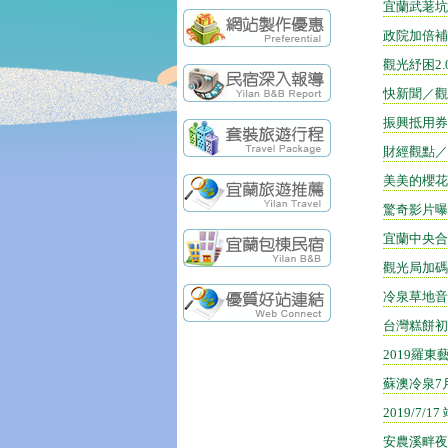
宜蘭武荖坑
政院加倍補
觀光紓困2.
快新聞／觀
振興抵用券
財經觀點／
美美的櫻花
驚奇影片曝
宜蘭中央合
觀光局加碼
冷泉草地音
台灣糕餅初
2019羅
蘇澳冷泉7
2019/7
安農溪畔夜