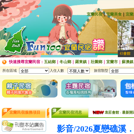
宜蘭民宿
｜
宜蘭美食
｜
宜蘭
43會館
快速搜尋宜蘭民宿：
五結鄉
｜
冬山鄉
｜
羅東鎮
｜
壯圍鄉
｜
宜蘭市
｜
蘇澳鎮
所在區域
入住人數
旅宿類型
袁莊會館 - 最Ne
宜蘭民宿服務項目
宜蘭民宿消息
袁莊會館 - 最新開幕
[民宿快訊]連假出
影音/2026夏戀礁溪
【民宿快訊】Fon