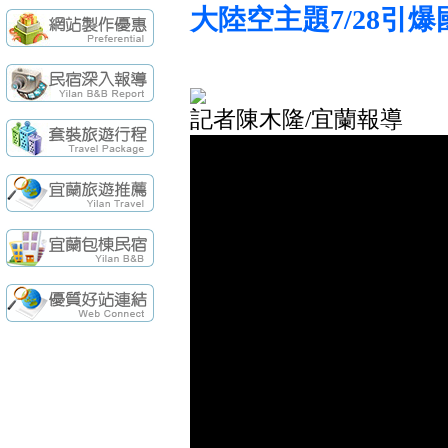
續住再享85折，
【民宿快訊】羅東
大陸空主題7/28引
袁莊會館 - 最Ne
袁莊會館 - 最新開幕
[民宿快訊]連假出
【民宿快訊】Fon
記者陳木隆/宜蘭報導
續住再享85折，
【民宿快訊】羅東